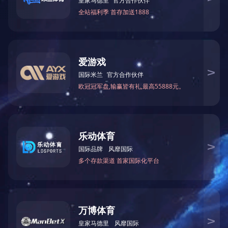
钢包车定位
RGV小车定位
行车定位