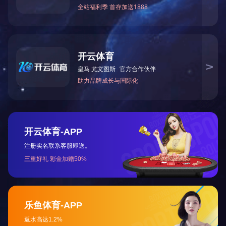
钢胚定长检测
铝水液位监测
钢包车定位
激光测距系统
首页
上一页
1
2
下一页
末页