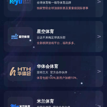
冶金行业
铁路行业
港口行业
水利水文
其他行业
行业应用
>
主页
行业应用
堆垛机定位