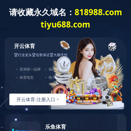
EN
行业应用
物流行业
冶金行业
铁路行业
港口行业
水利水文
其他行业
冶金行业
>
>
主页
行业应用
冶金行业