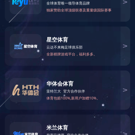
现场解决方案。产品结合了测量、半导体、计算机、信息处
理、微电子、光学、声学、精密机械、仿生学、材料科学等
众多学科相互交叉的综合性高新密集型技术，打破了国外传
感器厂商对国内市场的垄断，填补国内激光传感器市场的空
白。
MIDEKER产品覆盖激光相位法传感器、激光脉冲法传感
器、激光三角法传感器及激光扫描仪，广泛应用于港口、铁
路、水利水文、冶金、石油、、物流、机器人、公路桥梁、
环境监测、信息产业、机械、电力、能源、建筑、灾害预测
预防、农林等诸多领域，可以说几乎渗透到人类活动的各个
领域，是与世公认的高品质、可信赖的传感器和系统解决方
案提供商。公司坚持创新为先，质量为上的方针，不断提高
客户体验。