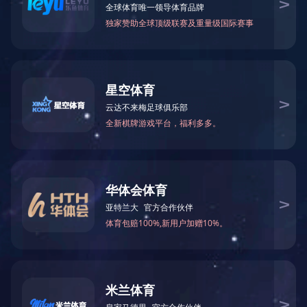
资料下载
软件
案例
>
>
主页
下载中心
案例
西门子S7-200通讯
点击下载
例程
共
1
页
1
条
乐鱼(中国)
地址: 上海市闵行区景谷路480号18号楼309